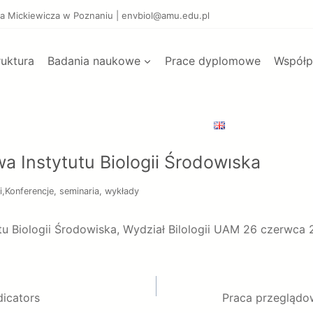
dama Mickiewicza w Poznaniu | envbiol@amu.edu.pl
ruktura
Badania naukowe
Prace dyplomowe
Współp
wa Instytutu Biologii Środowiska
i
,
Konferencje, seminaria, wykłady
utu Biologii Środowiska, Wydział Bilologii UAM 26 czerwca
dicators
Praca przeglądow