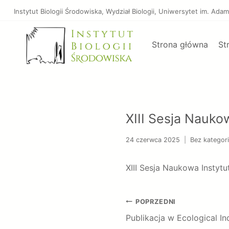
Przejdź
Instytut Biologii Środowiska, Wydział Biologii, Uniwersytet im. A
do
treści
Strona główna
St
XIII Sesja Nauko
24 czerwca 2025
Bez kategori
XIII Sesja Naukowa Instyt
Nawigacja
POPRZEDNI
wpisu
Publikacja w Ecological In